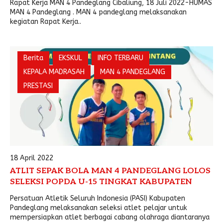
Rapat Kerja MAN 4 Pandeglang Cibaliung, 18 Juli 2022-HUMAS
MAN 4 Pandeglang . MAN 4 pandeglang melaksanakan
Pengembalian Mandiri
LINK LITERATUR
kegiatan Rapat Kerja..
Kitab Asli
Pustaka Lajnah
Berita
EKSKUL
INFO TERBARU
Pustaka Islam
KEPALA MADRASAH
MAN 4 PANDEGLANG
PRESTASI
Cari Hadits
18 April 2022
ATLIT SEPAK BOLA MAN 4 PANDEGLANG LOLOS
SELEKSI POPDA U-15 TINGKAT KABUPATEN
Persatuan Atletik Seluruh Indonesia (PASI) Kabupaten
Pandeglang melaksanakan seleksi atlet pelajar untuk
mempersiapkan atlet berbagai cabang olahraga diantaranya