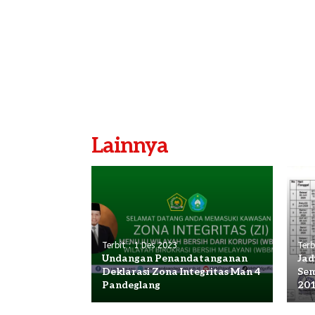
Lainnya
Terbit : 1 Des 2023
Terb
Undangan Penandatanganan
Jad
Deklarasi Zona Integritas Man 4
Sem
Pandeglang
20