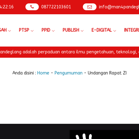
4
:
22
:
17
087722103601
info@man4pandegla
SAH
PTSP
PPID
PUBLISH
E-DIGITAL
INTEGR
g adalah perpaduan antara ilmu pengetahuan, teknologi, dan nilai
Anda disini :
Home
-
Pengumuman
-
Undangan Rapat ZI