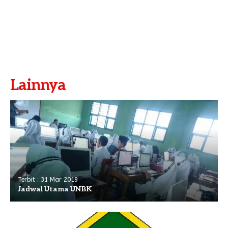
Pengembalian Mandiri
LINK LITERATUR
Kitab Asli
Pustaka Lajnah
Pustaka Islam
Lainnya
Cari Hadits
Terbit : 31 Mar 2019
Jadwal Utama UNBK