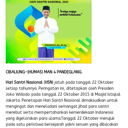
Pengembalian Mandiri
LINK LITERATUR
Kitab Asli
Pustaka Lajnah
Pustaka Islam
Cari Hadits
CIBALIUNG-(HUMAS) MAN 4 PANDEGLANG.
Hari Santri Nasional
(
HSN
) jatuh pada tanggal 22 Oktober
setiap tahunnya. Peringatan ini, ditetapkan oleh Presiden
Joko Widodo pada tanggal 22 Oktober 2015 di Masjid Istiqlal
Jakarta. Penetapan Hari Santri Nasional dimaksudkan untuk
mengingat dan meneladani semangat jihad para santri
merebut serta mempertahankan kemerdekaan Indonesia
yang digelorakan para ulama.Tanggal 22 Oktober merujuk
pada satu peristiwa bersejarah yakni seruan yang dibacakan