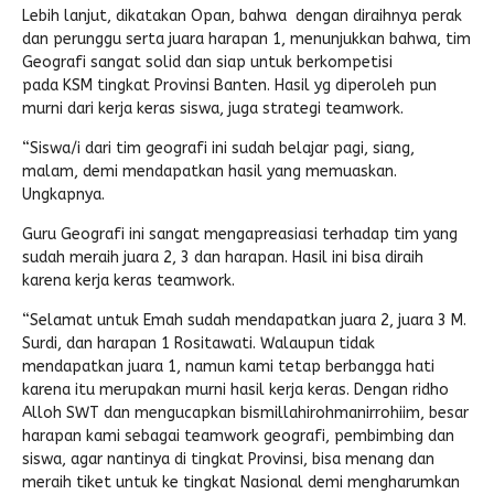
Lebih lanjut, dikatakan Opan, bahwa dengan diraihnya perak
Pengembalian Mandiri
LINK LITERATUR
dan perunggu serta juara harapan 1, menunjukkan bahwa, tim
Geografi sangat solid dan siap untuk berkompetisi
Kitab Asli
pada
KSM
tingkat Provinsi Banten. Hasil yg diperoleh pun
murni dari kerja keras siswa, juga strategi teamwork.
Pustaka Lajnah
“Siswa/i dari tim geografi ini sudah belajar pagi, siang,
Pustaka Islam
malam, demi mendapatkan hasil yang memuaskan.
Ungkapnya.
Cari Hadits
Guru Geografi ini sangat mengapreasiasi terhadap tim yang
sudah meraih juara 2, 3 dan harapan. Hasil ini bisa diraih
karena kerja keras teamwork.
“Selamat untuk Emah sudah mendapatkan juara 2, juara 3 M.
Surdi, dan harapan 1 Rositawati. Walaupun tidak
mendapatkan juara 1, namun kami tetap berbangga hati
karena itu merupakan murni hasil kerja keras. Dengan ridho
Alloh
SWT
dan mengucapkan bismillahirohmanirrohiim, besar
harapan kami sebagai teamwork geografi, pembimbing dan
siswa, agar nantinya di tingkat Provinsi, bisa menang dan
meraih tiket untuk ke tingkat Nasional demi mengharumkan