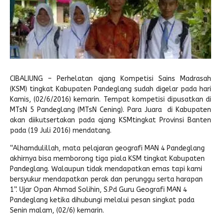
File SK Operasional
MEDIA SOSIAL
E-MANTAP
SK TIM Kerja ZI
Pengaduan Masyarakat
JADWAL PAS DAN AS
Paskibra
REGULASI
SPP PPDB Jalur Prestasi Terpadu
Rencana dan Evaluasi
Perkin 2023
Sertifikat Akreditasi
e-CBT
Undangan
KIR
STRUKTUR
SPP PPDB Jalur Reguler
Instagram
Foto Dokumentasi
E-Learning Madrasah
SURAT PROGRES PMPZI
Sispala
JADWAL HARIAN
SPP Surat Keterangan Kelakuan Baik Siswa
FB Madrasah
Rapat KI Z1
E-CBT Playstore
PMR
JADWAL MINGGUAN
SPP Surat Keterangan Kerusakan Ijazah
IG Madrasah
Foto Kegiatan
CIBALIUNG
– Perhelatan ajang Kompetisi Sains Madrasah
e-Kompak
Paksi
Kegiatan
SPP Surat Keterangan Rekomendasi Siswa
Yotube Madrasah
Deklarasi ZI
Rapat K2 ZI
(
KSM
) tingkat Kabupaten Pandeglang sudah digelar pada hari
Kamis, (02/6/2016) kemarin. Tempat kompetisi dipusatkan di
E-Raport (RDM)
GALERI
SPP-IJIN TIDAK MENGIKUTI KBM
Rapat K3 ZI
MTsN 5 Pandeglang (MTsN Cening). Para Juara di Kabupaten
akan diikutsertakan pada ajang
KSM
tingkat Provinsi Banten
E-PERPUS
Form Santri Asrama
SPP-KESALAHAN IJAZAH
E-Point
pada (19 Juli 2016) mendatang.
SPP-PPL
Anggota
“Alhamdulillah, mata pelajaran geografi
MAN
4 Pandeglang
akhirnya bisa memborong tiga piala
KSM
tingkat Kabupaten
Login Anggota
Katalog Buku
Pandeglang. Walaupun tidak mendapatkan emas tapi kami
Buku Tamu
Buku Digital
bersyukur mendapatkan perak dan perunggu serta harapan
1”. Ujar Opan Ahmad Solihin, S.Pd Guru Geografi
MAN
4
Pendaftaran Anggota
Lokasi Baca
Pandeglang ketika dihubungi melalui pesan singkat pada
Senin malam, (02/6) kemarin.
Peminjaman Mandiri
Statistik Pengunjung