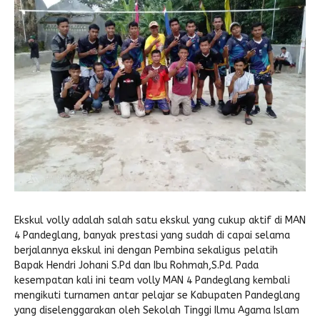
File SK Operasional
MEDIA SOSIAL
E-MANTAP
SK TIM Kerja ZI
Pengaduan Masyarakat
JADWAL PAS DAN AS
Paskibra
REGULASI
SPP PPDB Jalur Prestasi Terpadu
Rencana dan Evaluasi
Perkin 2023
Sertifikat Akreditasi
e-CBT
Undangan
KIR
STRUKTUR
SPP PPDB Jalur Reguler
Instagram
Foto Dokumentasi
E-Learning Madrasah
SURAT PROGRES PMPZI
Sispala
JADWAL HARIAN
SPP Surat Keterangan Kelakuan Baik Siswa
FB Madrasah
Rapat KI Z1
E-CBT Playstore
PMR
JADWAL MINGGUAN
SPP Surat Keterangan Kerusakan Ijazah
IG Madrasah
Foto Kegiatan
e-Kompak
Paksi
Kegiatan
SPP Surat Keterangan Rekomendasi Siswa
Yotube Madrasah
Deklarasi ZI
Rapat K2 ZI
E-Raport (RDM)
GALERI
SPP-IJIN TIDAK MENGIKUTI KBM
Rapat K3 ZI
E-PERPUS
Form Santri Asrama
SPP-KESALAHAN IJAZAH
E-Point
SPP-PPL
Anggota
Ekskul volly adalah salah satu ekskul yang cukup aktif di MAN
Login Anggota
Katalog Buku
4 Pandeglang, banyak prestasi yang sudah di capai selama
berjalannya ekskul ini dengan Pembina sekaligus pelatih
Buku Tamu
Buku Digital
Bapak Hendri Johani S.Pd dan Ibu Rohmah,S.Pd. Pada
kesempatan kali ini team volly MAN 4 Pandeglang kembali
Pendaftaran Anggota
Lokasi Baca
mengikuti turnamen antar pelajar se Kabupaten Pandeglang
yang diselenggarakan oleh Sekolah Tinggi Ilmu Agama Islam
Peminjaman Mandiri
Statistik Pengunjung