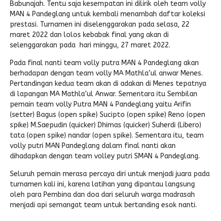
Babunajah. Tentu saja kesempatan ini dilirik oleh team volly
MAN 4 Pandeglang untuk kembali menambah daftar koleksi
Pengembalian Mandiri
LINK LITERATUR
prestasi. Turnamen ini diselenggarakan pada selasa, 22
Kitab Asli
maret 2022 dan lolos kebabak final yang akan di
selenggarakan pada hari minggu, 27 maret 2022.
Pustaka Lajnah
Pada final nanti team volly putra MAN 4 Pandeglang akan
Pustaka Islam
berhadapan dengan team volly MA Mathla’ul anwar Menes.
Pertandingan kedua team akan di adakan di Menes tepatnya
Cari Hadits
di lapangan MA Mathla’ul Anwar. Sementara itu Sembilan
pemain team volly Putra MAN 4 Pandeglang yaitu Arifin
(setter) Bagus (open spike) Sucipto (open spike) Reno (open
spike) M.Saepudin (quicker) Dhimas (quicker) Suherdi (Libero)
tata (open spike) nandar (open spike). Sementara itu, team
volly putri MAN Pandeglang dalam final nanti akan
dihadapkan dengan team volley putri SMAN 4 Pandeglang.
Seluruh pemain merasa percaya diri untuk menjadi juara pada
turnamen kali ini, karena latihan yang dipantau langsung
oleh para Pembina dan doa dari seluruh warga madrasah
menjadi api semangat team untuk bertanding esok nanti.