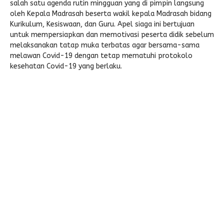
salah satu agenda rutin mingguan yang di pimpin langsung
oleh Kepala Madrasah beserta wakil kepala Madrasah bidang
Pengembalian Mandiri
LINK LITERATUR
Kurikulum, Kesiswaan, dan Guru. Apel siaga ini bertujuan
Kitab Asli
untuk mempersiapkan dan memotivasi peserta didik sebelum
melaksanakan tatap muka terbatas agar bersama-sama
Pustaka Lajnah
melawan Covid-19 dengan tetap mematuhi protokolo
kesehatan Covid-19 yang berlaku.
Pustaka Islam
Cari Hadits