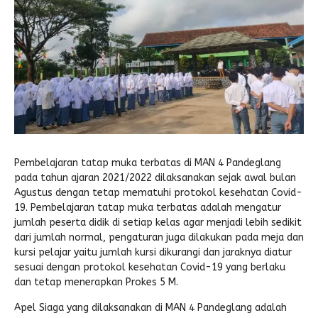
File SK Operasional
MEDIA SOSIAL
E-MANTAP
SK TIM Kerja ZI
Pengaduan Masyarakat
JADWAL PAS DAN AS
Paskibra
REGULASI
SPP PPDB Jalur Prestasi Terpadu
Rencana dan Evaluasi
Perkin 2023
Sertifikat Akreditasi
e-CBT
Undangan
KIR
STRUKTUR
SPP PPDB Jalur Reguler
Instagram
Foto Dokumentasi
E-Learning Madrasah
SURAT PROGRES PMPZI
Sispala
JADWAL HARIAN
SPP Surat Keterangan Kelakuan Baik Siswa
FB Madrasah
Rapat KI Z1
E-CBT Playstore
PMR
JADWAL MINGGUAN
SPP Surat Keterangan Kerusakan Ijazah
IG Madrasah
Foto Kegiatan
e-Kompak
Paksi
Kegiatan
SPP Surat Keterangan Rekomendasi Siswa
Yotube Madrasah
Deklarasi ZI
Rapat K2 ZI
E-Raport (RDM)
GALERI
SPP-IJIN TIDAK MENGIKUTI KBM
Rapat K3 ZI
Pembelajaran tatap muka terbatas di MAN 4 Pandeglang
E-PERPUS
Form Santri Asrama
SPP-KESALAHAN IJAZAH
E-Point
pada tahun ajaran 2021/2022 dilaksanakan sejak awal bulan
Agustus dengan tetap mematuhi protokol kesehatan Covid-
SPP-PPL
Anggota
19. Pembelajaran tatap muka terbatas adalah mengatur
jumlah peserta didik di setiap kelas agar menjadi lebih sedikit
Login Anggota
Katalog Buku
dari jumlah normal, pengaturan juga dilakukan pada meja dan
kursi pelajar yaitu jumlah kursi dikurangi dan jaraknya diatur
Buku Tamu
Buku Digital
sesuai dengan protokol kesehatan Covid-19 yang berlaku
dan tetap menerapkan Prokes 5 M.
Pendaftaran Anggota
Lokasi Baca
Apel Siaga yang dilaksanakan di MAN 4 Pandeglang adalah
Peminjaman Mandiri
Statistik Pengunjung