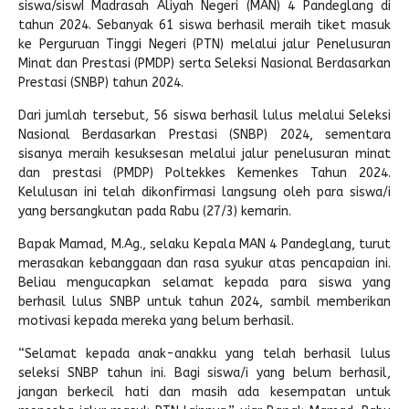
siswa/siswI Madrasah Aliyah Negeri (MAN) 4 Pandeglang di
tahun 2024. Sebanyak 61 siswa berhasil meraih tiket masuk
Pengembalian Mandiri
LINK LITERATUR
ke Perguruan Tinggi Negeri (PTN) melalui jalur Penelusuran
Kitab Asli
Minat dan Prestasi (PMDP) serta Seleksi Nasional Berdasarkan
Prestasi (SNBP) tahun 2024.
Pustaka Lajnah
Dari jumlah tersebut, 56 siswa berhasil lulus melalui Seleksi
Pustaka Islam
Nasional Berdasarkan Prestasi (SNBP) 2024, sementara
sisanya meraih kesuksesan melalui jalur penelusuran minat
Cari Hadits
dan prestasi (PMDP) Poltekkes Kemenkes Tahun 2024.
Kelulusan ini telah dikonfirmasi langsung oleh para siswa/i
yang bersangkutan pada Rabu (27/3) kemarin.
Bapak Mamad, M.Ag., selaku Kepala MAN 4 Pandeglang, turut
merasakan kebanggaan dan rasa syukur atas pencapaian ini.
Beliau mengucapkan selamat kepada para siswa yang
berhasil lulus SNBP untuk tahun 2024, sambil memberikan
motivasi kepada mereka yang belum berhasil.
“Selamat kepada anak-anakku yang telah berhasil lulus
seleksi SNBP tahun ini. Bagi siswa/i yang belum berhasil,
jangan berkecil hati dan masih ada kesempatan untuk