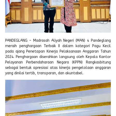
Pengembalian Mandiri
LINK LITERATUR
Kitab Asli
Pustaka Lajnah
Pustaka Islam
PANDEGLANG – Madrasah Aliyah Negeri (MAN) 4 Pandeglang
meraih penghargaan Terbaik II dalam kategori Pagu Kecil
Cari Hadits
pada ajang Penetapan Kinerja Pelaksanaan Anggaran Tahun
2024. Penghargaan diserahkan langsung oleh Kepala Kantor
Pelayanan Perbendaharaan Negara (KPPN) Rangkasbitung
sebagai bentuk apresiasi atas kinerja pengelolaan anggaran
yang dinilai tertib, transparan, dan akuntabel.