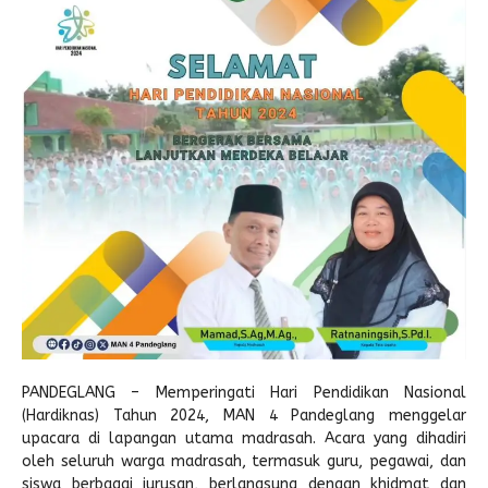
Pengembalian Mandiri
LINK LITERATUR
Kitab Asli
Pustaka Lajnah
Pustaka Islam
Cari Hadits
PANDEGLANG – Memperingati Hari Pendidikan Nasional
(Hardiknas) Tahun 2024, MAN 4 Pandeglang menggelar
upacara di lapangan utama madrasah. Acara yang dihadiri
oleh seluruh warga madrasah, termasuk guru, pegawai, dan
siswa berbagai jurusan, berlangsung dengan khidmat dan