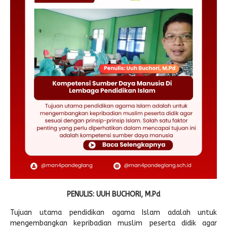
Pengembalian Mandiri
LINK LITERATUR
Kitab Asli
Pustaka Lajnah
Pustaka Islam
Cari Hadits
PENULIS: UUH BUCHORI, M.Pd
Tujuan utama pendidikan agama Islam adalah untuk
mengembangkan kepribadian muslim peserta didik agar