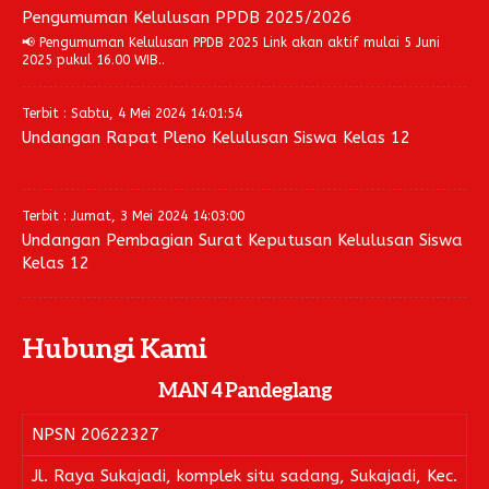
Pengumuman Kelulusan PPDB 2025/2026
Pengembalian Mandiri
LINK LITERATUR
📢 Pengumuman Kelulusan PPDB 2025 Link akan aktif mulai 5 Juni
2025 pukul 16.00 WIB..
Kitab Asli
Pustaka Lajnah
Terbit : Sabtu, 4 Mei 2024 14:01:54
Undangan Rapat Pleno Kelulusan Siswa Kelas 12
Pustaka Islam
Cari Hadits
Terbit : Jumat, 3 Mei 2024 14:03:00
Undangan Pembagian Surat Keputusan Kelulusan Siswa
Kelas 12
Hubungi Kami
MAN 4 Pandeglang
NPSN
20622327
Jl. Raya Sukajadi, komplek situ sadang, Sukajadi, Kec.