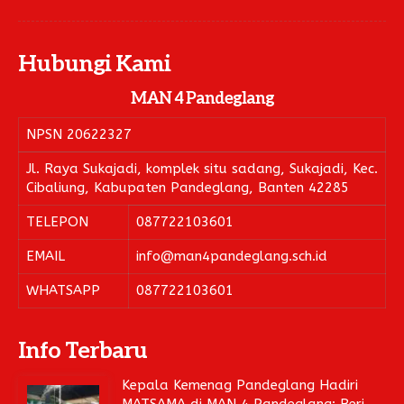
Pengembalian Mandiri
LINK LITERATUR
Hubungi Kami
Kitab Asli
Pustaka Lajnah
MAN 4 Pandeglang
Pustaka Islam
NPSN
20622327
Cari Hadits
Jl. Raya Sukajadi, komplek situ sadang, Sukajadi, Kec.
Cibaliung, Kabupaten Pandeglang, Banten 42285
TELEPON
087722103601
EMAIL
info@man4pandeglang.sch.id
WHATSAPP
087722103601
Info Terbaru
Kepala Kemenag Pandeglang Hadiri
MATSAMA di MAN 4 Pandeglang: Beri