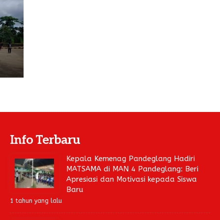
Info Terbaru
Kepala Kemenag Pandeglang Hadiri
MATSAMA di MAN 4 Pandeglang: Beri
Apresiasi dan Motivasi kepada Siswa
Baru
1 tahun yang lalu