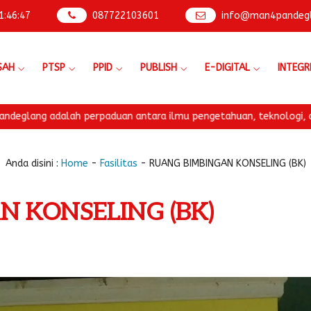
1
:
46
:
48
087722103601
info@man4pandegla
SAH
PTSP
PPID
PUBLISH
E-DIGITAL
INTEGR
 perpaduan antara ilmu pengetahuan, teknologi, dan nilai-nilai ke
Anda disini :
Home
-
Fasilitas
-
RUANG BIMBINGAN KONSELING (BK)
 KONSELING (BK)