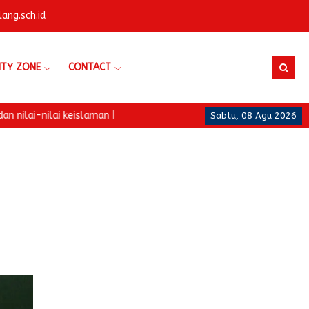
ng.sch.id
ITY ZONE
CONTACT
islaman |
Sabtu, 08 Agu 2026